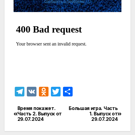
T
V
O
T
О
el
K
d
w
т
e
n
itt
п
Время покажет.
Большая игра. Часть
Навигация
Часть 2. Выпуск от
1. Выпуск от
gr
o
er
р
29.07.2024
29.07.2024
по
a
kl
а