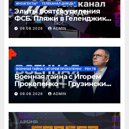
ИНОАГЕНТЫ*
ТЕЛЕКАНАЛ ДОЖДЬ*
Элиты боятся усиления
ФСБ. Пляжи в Геленджике
закрыли. Медведев
08.08.2026
ADMIN
угрожает Армении
ВОЕННАЯ ТАЙНА С ИГОРЕМ ПРОКОПЕНКО
РЕН ТВ
Военная тайна с Игорем
Прокопенко — Грузинские
провокаторы (08.08.2026)
08.08.2026
ADMIN