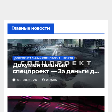
Главные новости
ДОКУМЕНТАЛЬНЫЙ СПЕЦПРОЕКТ
РЕН ТВ
Документальный
спецпроект — За деньги да:
как зарабатывают звезды?
08.08.2026
ADMIN
(08.08.2026)