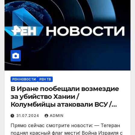
РЕН НОВОСТИ
РЕН ТВ
В Иране пообещали возмездие
за убийство Хании /
Колумбийцы атаковали ВСУ /
ГЛАВНОЕ ЗА ДЕНЬ
31.07.2024
ADMIN
Прямо сейчас смотрите новости: — Тегеран
поднял красный флаг мести! Война Израиля с