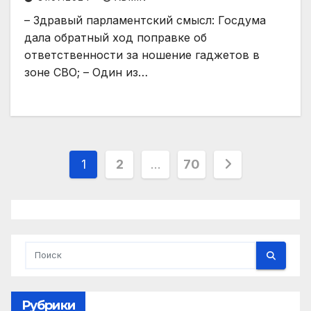
– Здравый парламентский смысл: Госдума
дала обратный ход поправке об
ответственности за ношение гаджетов в
зоне СВО; – Один из…
Пагинация
1
2
…
70
записей
Рубрики