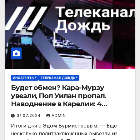
ИНОАГЕНТЫ*
ТЕЛЕКАНАЛ ДОЖДЬ*
Будет обмен? Кара-Мурзу
увезли, Пол Уилан пропал.
Наводнение в Карелии: 4
погибших. Енот из Херсона
31.07.2024
ADMIN
Итоги дня с Эдом Бурмистровым. — Еще
несколько политзаключенных вывезли из