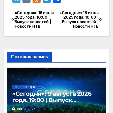
el
K
d
w
т
e
n
itt
п
«Сегодня»: 16 июля
«Сегодня»: 15 июля
Навигация
2025 года. 10:00 |
2025 года. 10:00 |
gr
o
er
р
Выпуск новостей |
Выпуск новостей |
по
Новости НТВ
Новости НТВ
a
kl
а
записям
m
a
в
s
и
s
т
Похожая запись
ni
ь
ki
НТВ
СЕГОДНЯ
«Сегодня»: 9 августа 2026
года. 19:00 | Выпуск
новостей | Новости НТВ
АВГ 9, 2026