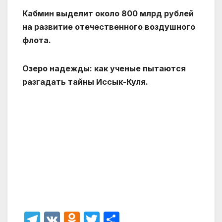
Кабмин выделит около 800 млрд рублей
на развитие отечественного воздушного
флота.
Озеро надежды: как ученые пытаются
разгадать тайны Иссык-Куля.
T
V
O
T
О