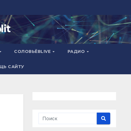
it
СОЛОВЬЁВLIVE
РАДИО
ЩЬ САЙТУ