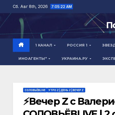
Перейти
Сб. Авг 8th, 2026
7:05:23 AM
к
содержимому
П
1 КАНАЛ
РОССИЯ 1
ЗВЕЗ
ИНОАГЕНТЫ*
УКРАИНА.РУ
ЭКСП
СОЛОВЬЁВLIVE
УТРО Z | ДЕНЬ Z | ВЕЧЕР Z
⚡️Вечер Z с Валер
СОЛОВЬЁВLIVE | 2 