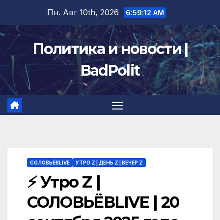
Перейти
Пн. Авг 10th, 2026
6:59:13 AM
к
содержимому
Политика и новости |
BadPolit
СОЛОВЬЁВLIVE
УТРО Z | ДЕНЬ Z | ВЕЧЕР Z
⚡️ Утро Z |
СОЛОВЬЁВLIVE | 20