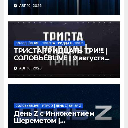
года
АВГ 10, 2026
СОЛОВЬЁВLIVE
ТРИСТА ТРИДЦАТЬ ТРИ!!!
ТРИСТА ТРИДЦАТЬ ТРИ!!! |
СОЛОВЬЁВLIVE | 9 августа
2026 года
АВГ 10, 2026
СОЛОВЬЁВLIVE
УТРО Z | ДЕНЬ Z | ВЕЧЕР Z
День Z с Иннокентием
Шереметом |
СОЛОВЬЁВLIVE | 9 августа