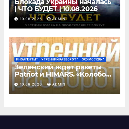
Блокада Украины началась
| ЧТО БУДЕТ | 10.08.2026
10.08.2026
ADMIN
ИНОАГЕНТЫ*
УТРЕННИЙ РАЗВОРОТ*
ЭХО МОСКВЫ*
Зеленский ждет ракеты
Patriot и HIMARS. «Колобок»
против «Человека паука».
10.08.2026
ADMIN
Путин наградил ST/
Орешкин*