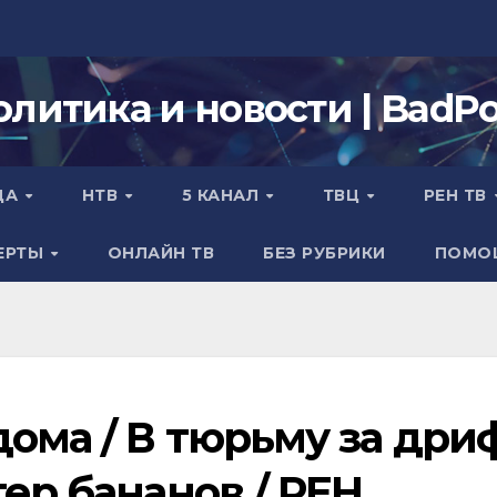
олитика и новости | BadPol
ДА
НТВ
5 КАНАЛ
ТВЦ
РЕН ТВ
ЕРТЫ
ОНЛАЙН ТВ
БЕЗ РУБРИКИ
ПОМО
дома / В тюрьму за дри
тер бананов / РЕН