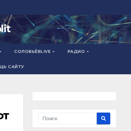
it
СОЛОВЬЁВLIVE
РАДИО
ЩЬ САЙТУ
фт