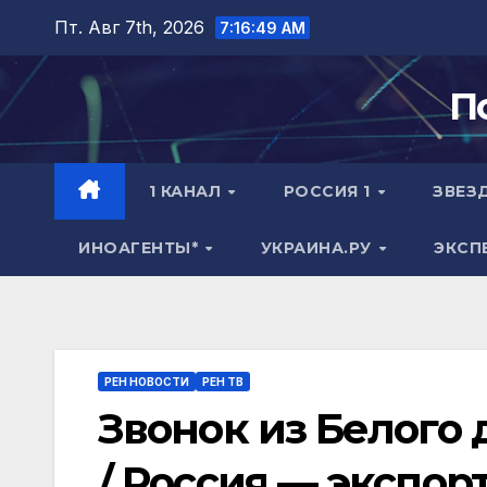
Перейти
Пт. Авг 7th, 2026
7:16:50 AM
к
содержимому
П
1 КАНАЛ
РОССИЯ 1
ЗВЕЗ
ИНОАГЕНТЫ*
УКРАИНА.РУ
ЭКСП
РЕН НОВОСТИ
РЕН ТВ
Звонок из Белого 
/ Россия — экспор