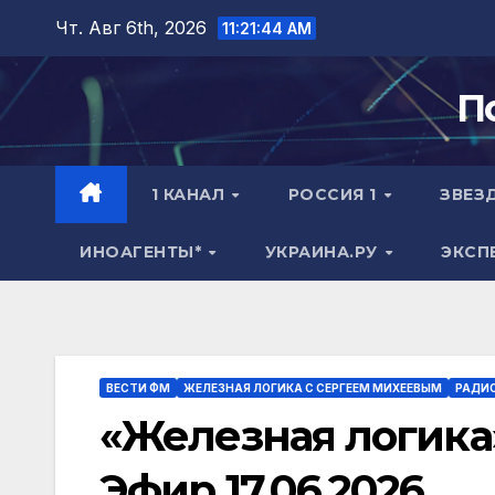
Перейти
Чт. Авг 6th, 2026
11:21:45 AM
к
содержимому
П
1 КАНАЛ
РОССИЯ 1
ЗВЕЗ
ИНОАГЕНТЫ*
УКРАИНА.РУ
ЭКСП
ВЕСТИ ФМ
ЖЕЛЕЗНАЯ ЛОГИКА С СЕРГЕЕМ МИХЕЕВЫМ
РАДИ
«Железная логика
Эфир 17.06.2026