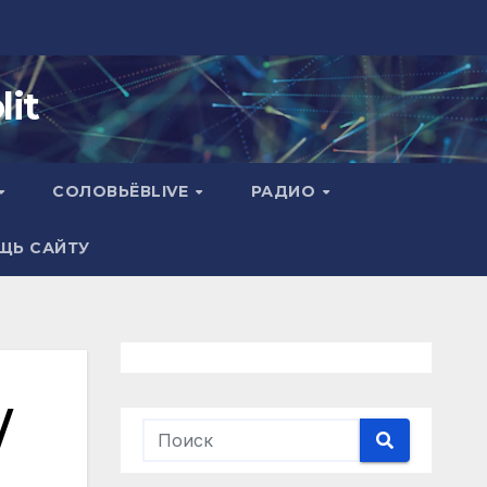
it
СОЛОВЬЁВLIVE
РАДИО
ЩЬ САЙТУ
/