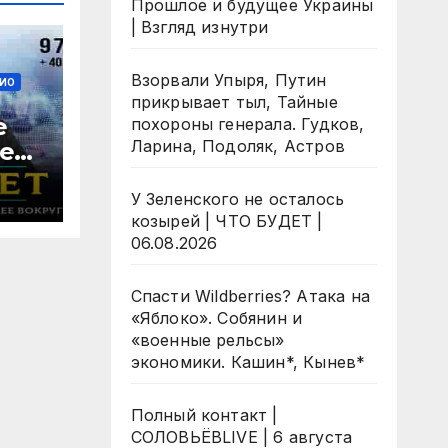
Прошлое и будущее Украины
| Взгляд изнутри
Взорвали Упыря, Путин
ИО
прикрывает тыл, Тайные
е
похороны генерала. Гудков,
Ларина, Подоляк, Астров
ей |
У Зеленского не осталось
козырей | ЧТО БУДЕТ |
06.08.2026
Спасти Wildberries? Атака на
«Яблоко». Собянин и
«военные рельсы»
экономики. Кашин*, Кынев*
Полный контакт |
СОЛОВЬЁВLIVE | 6 августа