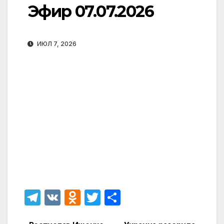
Эфир 07.07.2026
ИЮЛ 7, 2026
T
V
O
T
О
el
K
d
w
т