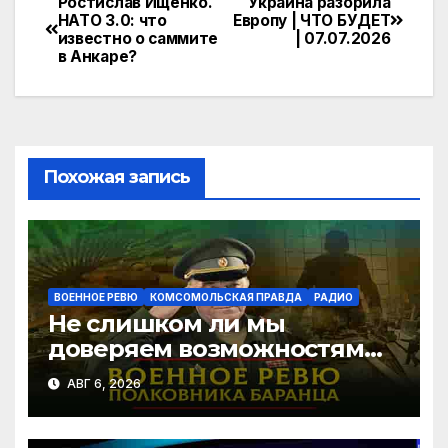
e
n
itt
п
Ростислав Ищенко.
Украина разорила
Навигация
НАТО 3.0: что
Европу | ЧТО БУДЕТ
gr
o
er
р
известно о саммите
| 07.07.2026
по
в Анкаре?
a
kl
а
записям
m
a
в
s
и
s
т
Похожая запись
ni
ь
ki
ВОЕННОЕ РЕВЮ
КОМСОМОЛЬСКАЯ ПРАВДА
РАДИО
Не слишком ли мы
доверяем возможностям
США в урегулировании
АВГ 6, 2026
конфликта с Украиной? |
06.08.2026