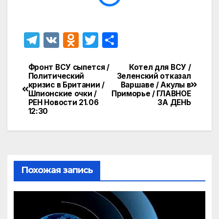
T
V
O
T
О
el
K
d
w
т
e
n
itt
п
Фронт ВСУ сыпется /
Котел для ВСУ /
Навигация
Политический
Зеленский отказал
gr
o
er
р
кризис в Британии /
Варшаве / Акулы в
по
Шпионские очки /
Приморье / ГЛАВНОЕ
a
kl
а
РЕН Новости 21.06
ЗА ДЕНЬ
записям
12:30
m
a
в
s
и
s
т
ni
ь
Похожая запись
ki