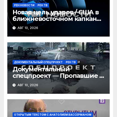
РЕН НОВОСТИ
РЕН ТВ
Новая цель ударов / США в
ближневосточном капкане /
Революция для геймеров /
АВГ 10, 2026
РЕН Новости 12:30 10.08
ДОКУМЕНТАЛЬНЫЙ СПЕЦПРОЕКТ
РЕН ТВ
Документальный
спецпроект — Пропавшие в
тайге: тайна семьи
АВГ 10, 2026
Усольцевых (09.08.2026)
ОТКРЫТЫМ ТЕКСТОМ С АНАТОЛИЕМ ВАССЕРМАНОМ