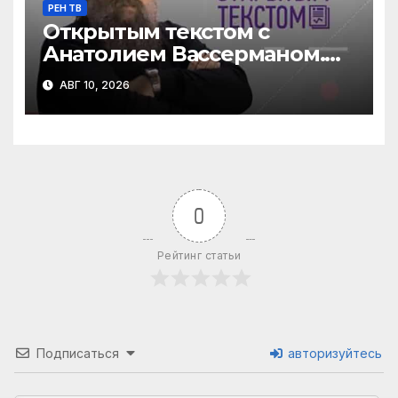
РЕН ТВ
Открытым текстом с
Анатолием Вассерманом.
Выпуск от 09.08.2026
АВГ 10, 2026
0
Рейтинг статьи
Подписаться
авторизуйтесь