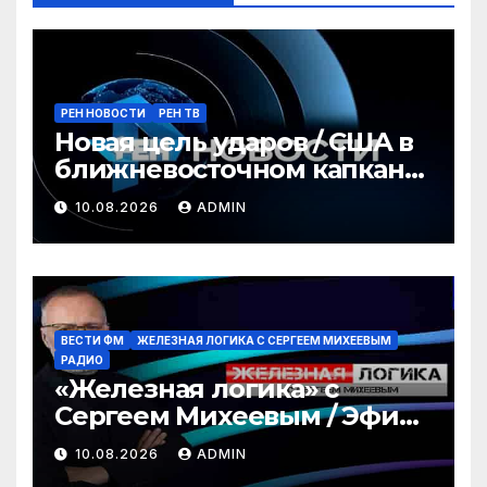
РЕН НОВОСТИ
РЕН ТВ
Новая цель ударов / США в
ближневосточном капкане
/ Революция для геймеров
10.08.2026
ADMIN
/ РЕН Новости 12:30 10.08
ВЕСТИ ФМ
ЖЕЛЕЗНАЯ ЛОГИКА С СЕРГЕЕМ МИХЕЕВЫМ
РАДИО
«Железная логика» с
Сергеем Михеевым / Эфир
10.08.2026
10.08.2026
ADMIN