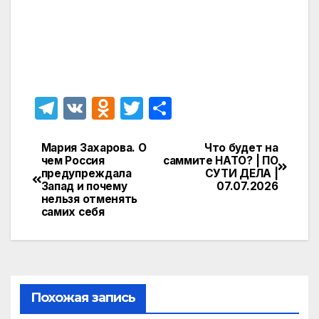
T
V
O
T
О
el
K
d
w
т
e
n
itt
п
Мария Захарова. О
Что будет на
Навигация
чем Россия
саммите НАТО? | ПО
gr
o
er
р
предупреждала
СУТИ ДЕЛА |
по
Запад и почему
07.07.2026
a
kl
а
нельзя отменять
записям
самих себя
m
a
в
s
и
s
т
ni
ь
Похожая запись
ki