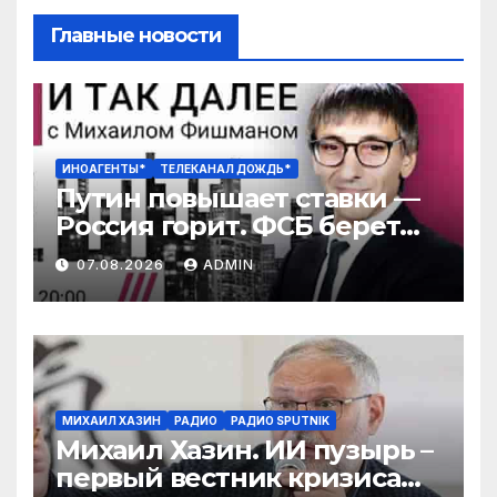
Главные новости
ИНОАГЕНТЫ*
ТЕЛЕКАНАЛ ДОЖДЬ*
Путин повышает ставки —
Россия горит. ФСБ берет
власть. Агония WIldberries.
07.08.2026
ADMIN
Снимут ли «Яблоко»?
МИХАИЛ ХАЗИН
РАДИО
РАДИО SPUTNIK
Михаил Хазин. ИИ пузырь –
первый вестник кризиса