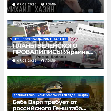
или миф?
07.08.2026
ADMIN
НТВ
СВОЯ ПРАВДА (РОМАН БАБАЯН)
ПЛАНЫ ЗЕЛЕНСКОГО
ПРОВАЛИЛИСЬ! Украина
находится в блокаде?
07.08.2026
ADMIN
Трамп не поможет! | «Моя
правда»
ВОЕННОЕ РЕВЮ
КОМСОМОЛЬСКАЯ ПРАВДА
РАДИО
Баба Варя требует от
российского Генштаба