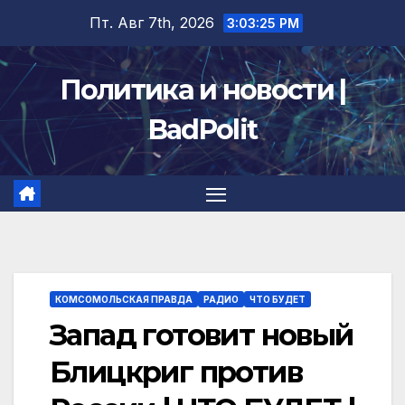
Перейти
Пт. Авг 7th, 2026
3:03:26 PM
к
содержимому
Политика и новости |
BadPolit
КОМСОМОЛЬСКАЯ ПРАВДА
РАДИО
ЧТО БУДЕТ
Запад готовит новый
Блицкриг против