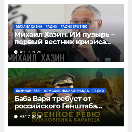
МИХАИЛ ХАЗИН
РАДИО
РАДИО SPUTNIK
Михаил Хазин. ИИ пузырь –
первый вестник кризиса
или миф?
АВГ 7, 2026
ВОЕННОЕ РЕВЮ
КОМСОМОЛЬСКАЯ ПРАВДА
РАДИО
Баба Варя требует от
российского Генштаба
стратегической операции
АВГ 7, 2026
на Украине. Как быть? |
07.08.2026