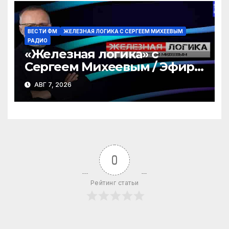
ВЕСТИ ФМ
ЖЕЛЕЗНАЯ ЛОГИКА С СЕРГЕЕМ МИХЕЕВЫМ
РАДИО
«Железная логика» с
Сергеем Михеевым / Эфир
07.08.2026
АВГ 7, 2026
0
Рейтинг статьи