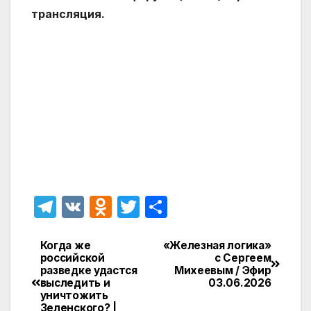
трансляция.
T
V
O
T
О
el
K
d
w
т
e
n
itt
п
Когда же
«Железная логика»
Навигация
российской
с Сергеем
gr
o
er
р
разведке удастся
Михеевым / Эфир
по
выследить и
03.06.2026
a
kl
а
уничтожить
записям
Зеленского? |