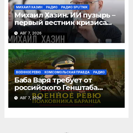
МИХАИЛ ХАЗИН
РАДИО
РАДИО SPUTNIK
Михаил Хазин. ИИ пузырь –
первый вестник кризиса
или миф?
АВГ 7, 2026
ВОЕННОЕ РЕВЮ
КОМСОМОЛЬСКАЯ ПРАВДА
РАДИО
Баба Варя требует от
российского Генштаба
стратегической операции
АВГ 7, 2026
на Украине. Как быть? |
07.08.2026