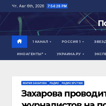
Перейти
Чт. Авг 6th, 2026
7:54:29 PM
к
содержимому
П
1 КАНАЛ
РОССИЯ 1
ЗВЕЗ
ИНОАГЕНТЫ*
УКРАИНА.РУ
ЭКСП
МАРИЯ ЗАХАРОВА
РАДИО
РАДИО SPUTNIK
Захарова проводи
журналистов на п