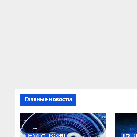
Главные новости
60 МИНУТ
РОССИЯ 1
НТВ
С