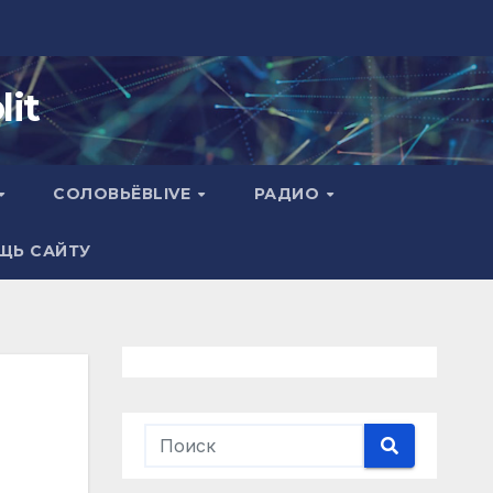
it
СОЛОВЬЁВLIVE
РАДИО
ЩЬ САЙТУ