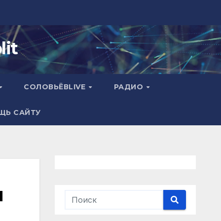
it
СОЛОВЬЁВLIVE
РАДИО
ЩЬ САЙТУ
и