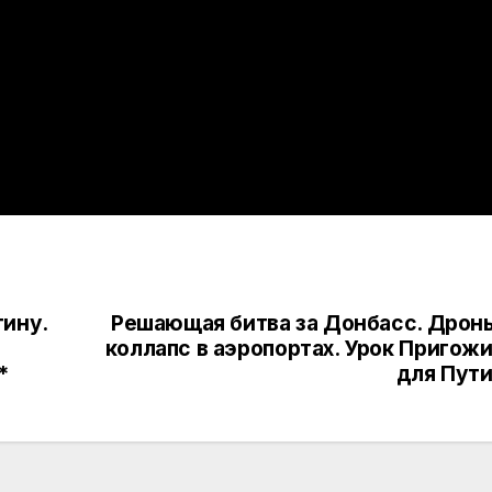
тину.
Решающая битва за Донбасс. Дрон
коллапс в аэропортах. Урок Пригож
*
для Пут