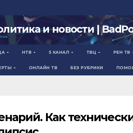
олитика и новости | BadPol
ДА
НТВ
5 КАНАЛ
ТВЦ
РЕН ТВ
ЕРТЫ
ОНЛАЙН ТВ
БЕЗ РУБРИКИ
ПОМО
енарий. Как техническ
липсис