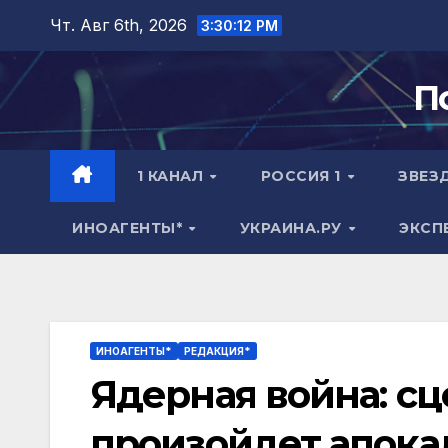
Перейти
Чт. Авг 6th, 2026
3:30:12 PM
к
содержимому
П
1 КАНАЛ
РОССИЯ 1
ЗВЕЗ
ИНОАГЕНТЫ*
УКРАИНА.РУ
ЭКСП
ИНОАГЕНТЫ*
РЕДАКЦИЯ*
Ядерная война: сц
произойдет апока