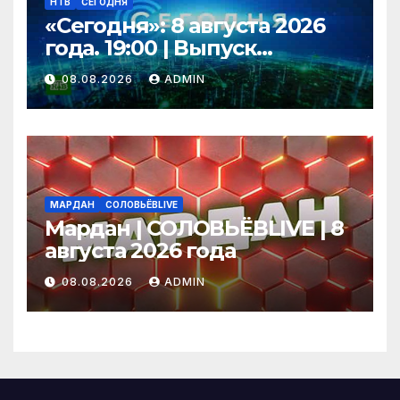
НТВ
СЕГОДНЯ
«Сегодня»: 8 августа 2026
года. 19:00 | Выпуск
новостей | Новости НТВ
08.08.2026
ADMIN
МАРДАН
СОЛОВЬЁВLIVE
Мардан | СОЛОВЬЁВLIVE | 8
августа 2026 года
08.08.2026
ADMIN