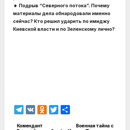
🔸 Подрыв “Северного потока”. Почему
материалы дела обнародовали именно
сейчас? Кто решил ударить по имиджу
Киевской власти и по Зеленскому лично?
T
V
O
T
О
el
K
d
w
т
e
n
itt
п
Комендант
Военная тайна с
Навигация