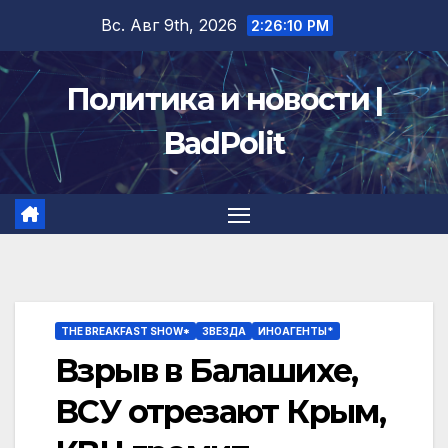
Перейти
Вс. Авг 9th, 2026
2:26:11 PM
к
содержимому
Политика и новости |
BadPolit
THE BREAKFAST SHOW*
ЗВЕЗДА
ИНОАГЕНТЫ*
Взрыв в Балашихе,
ВСУ отрезают Крым,