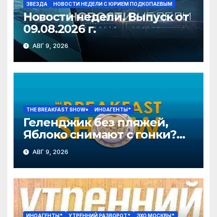
ЗВЕЗДА
НОВОСТИ НЕДЕЛИ С ЮРИЕМ ПОДКОПАЕВЫМ
Новости недели. Выпуск от
09.08.2026 г.
АВГ 9, 2026
THE BREAKFAST SHOW*
ИНОАГЕНТЫ*
Геленджик без пляжей,
Яблоко снимают с гонки?
Колобку грозят расправой.
АВГ 9, 2026
Давлетгильдеев, Рогов
ИНОАГЕНТЫ*
УТРЕННИЙ РАЗВОРОТ*
ЭХО МОСКВЫ*