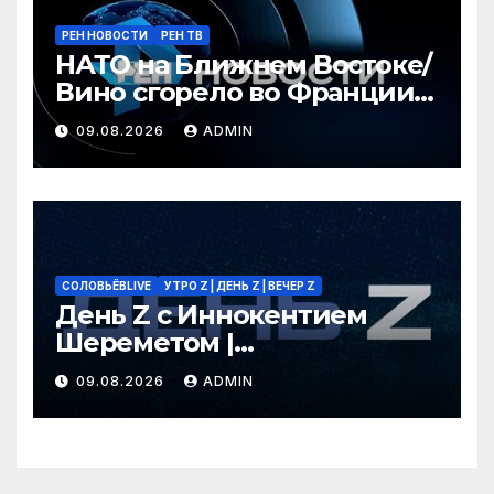
РЕН НОВОСТИ
РЕН ТВ
НАТО на Ближнем Востоке/
Вино сгорело во Франции /
Ядовитые пауки в РФ/ РЕН
09.08.2026
ADMIN
Новости 12:30, 09.08.2026
СОЛОВЬЁВLIVE
УТРО Z | ДЕНЬ Z | ВЕЧЕР Z
День Z с Иннокентием
Шереметом |
СОЛОВЬЁВLIVE | 9 августа
09.08.2026
ADMIN
2026 года