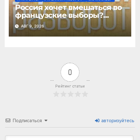
Россия хочет вмешаться во
французские выборы?
Эпичный провал «Колобка»
АВГ 9, 2026
/ Катаев*, Бородина
0
Рейтинг статьи
Подписаться
авторизуйтесь