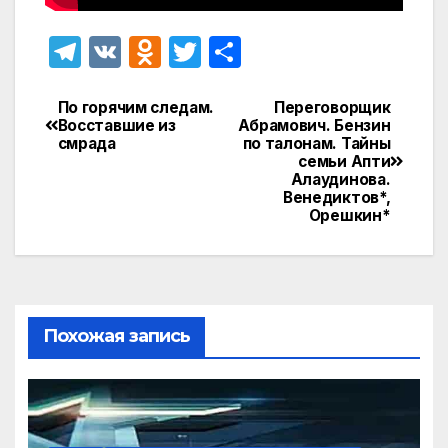
T
V
O
T
О
el
K
d
w
т
e
n
itt
п
По горячим следам.
Переговорщик
Навигация
Восставшие из
Абрамович. Бензин
gr
o
er
р
смрада
по талонам. Тайны
по
семьи Апти
a
kl
а
Алаудинова.
записям
Венедиктов*,
m
a
в
Орешкин*
s
и
s
т
ni
ь
ki
Похожая запись