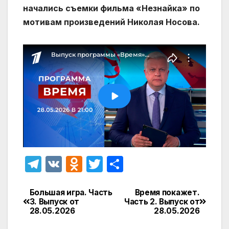
начались съемки фильма «Незнайка» по
мотивам произведений Николая Носова.
T
V
O
T
О
el
K
d
w
т
e
n
itt
п
Большая игра. Часть
Время покажет.
Навигация
3. Выпуск от
Часть 2. Выпуск от
gr
o
er
р
28.05.2026
28.05.2026
по