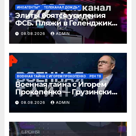
ИНОАГЕНТЫ*
ТЕЛЕКАНАЛ ДОЖДЬ*
Элиты боятся усиления
ФСБ. Пляжи в Геленджике
закрыли. Медведев
08.08.2026
ADMIN
угрожает Армении
ВОЕННАЯ ТАЙНА С ИГОРЕМ ПРОКОПЕНКО
РЕН ТВ
Военная тайна с Игорем
Прокопенко — Грузинские
провокаторы (08.08.2026)
08.08.2026
ADMIN