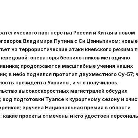
ратегического партнерства России и Китая в новом
говоров Владимира Путина с Си Цзиньпином; новые
вет на террористические атаки киевского режима п
передовой: операторы беспилотников методично
ивника; продолжаются масштабные учения наших
ии; в небо поднялся прототип двухместного Су-57; 
ность президента Украины, и что получилось;
льство высокоскоростных магистралей обсудил
ход подготовки Туапсе к курортному сезону и очис
уренков; вручена Национальная премия в области
: какие проекты отмечены и кто удостоен персонал