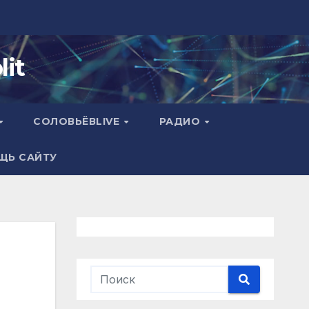
it
СОЛОВЬЁВLIVE
РАДИО
ЩЬ САЙТУ