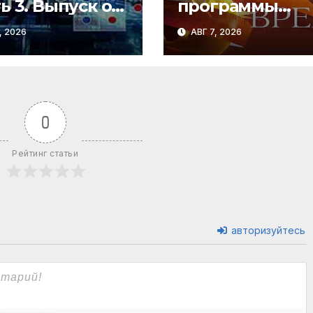
ь 3. Выпуск от
программы
8.2026
«Время» от
, 2026
АВГ 7, 2026
06.08.2026
0
Рейтинг статьи
авторизуйтесь