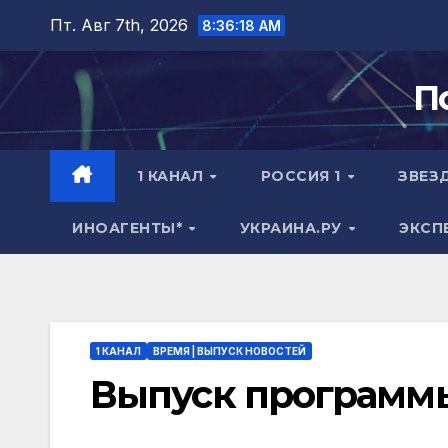
Перейти
Пт. Авг 7th, 2026
8:36:19 AM
к
содержимому
П
1 КАНАЛ
РОССИЯ 1
ЗВЕЗ
ИНОАГЕНТЫ*
УКРАИНА.РУ
ЭКСП
1 КАНАЛ
ВРЕМЯ | ВЫПУСК НОВОСТЕЙ
Выпуск программы 