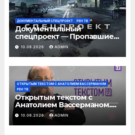
ДОКУМЕНТАЛЬНЫЙ СПЕЦПРОЕКТ
РЕН ТВ
Документальный
спецпроект — Пропавшие в
тайге: тайна семьи
10.08.2026
ADMIN
Усольцевых (09.08.2026)
ОТКРЫТЫМ ТЕКСТОМ С АНАТОЛИЕМ ВАССЕРМАНОМ
РЕН ТВ
Открытым текстом с
Анатолием Вассерманом.
Выпуск от 09.08.2026
10.08.2026
ADMIN