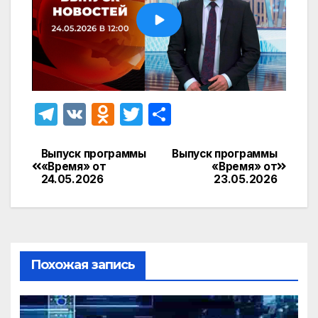
T
V
O
T
О
el
K
d
w
т
e
n
itt
п
Выпуск программы
Выпуск программы
Навигация
«Время» от
«Время» от
gr
o
er
р
24.05.2026
23.05.2026
по
a
kl
а
записям
m
a
в
s
и
Похожая запись
s
т
ni
ь