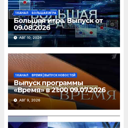
ki
1 КАНАЛ
БОЛЬШАЯ ИГРА
Большая игра. Выпуск от
09.08.2026
АВГ 10, 2026
1 КАНАЛ
ВРЕМЯ | ВЫПУСК НОВОСТЕЙ
Выпуск программы
«Время» в 21:00 09.07.2026
АВГ 9, 2026