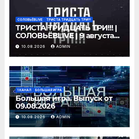
СОЛОВЬЁВLIVE
ТРИСТА ТРИДЦАТЬ ТРИ!!!
ТРИСТА ТРИДЦАТЬ ТРИ!!! |
СОЛОВЬЁВLIVE | 9 августа
2026 года
10.08.2026
ADMIN
1 КАНАЛ
БОЛЬШАЯ ИГРА
Большая игра. Выпуск от
09.08.2026
10.08.2026
ADMIN