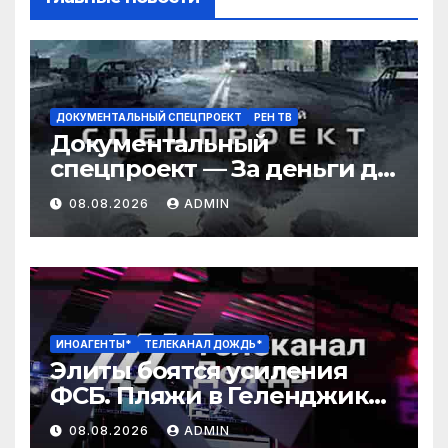
ДОКУМЕНТАЛЬНЫЙ СПЕЦПРОЕКТ
РЕН ТВ
Документальный
спецпроект — За деньги да:
как зарабатывают звезды?
08.08.2026
ADMIN
(08.08.2026)
ИНОАГЕНТЫ*
ТЕЛЕКАНАЛ ДОЖДЬ*
Элиты боятся усиления
ФСБ. Пляжи в Геленджике
закрыли. Медведев
08.08.2026
ADMIN
угрожает Армении