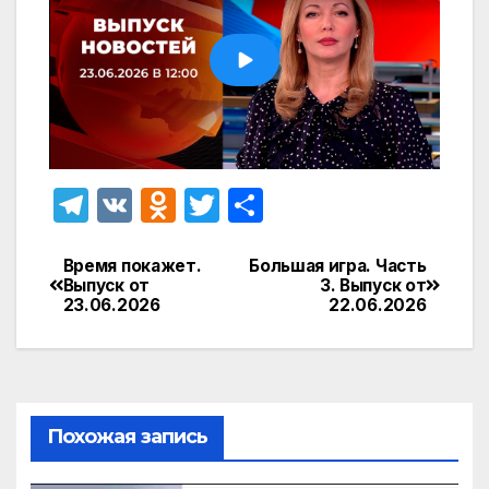
T
V
O
T
О
el
K
d
w
т
e
n
itt
п
Время покажет.
Большая игра. Часть
Навигация
Выпуск от
3. Выпуск от
gr
o
er
р
23.06.2026
22.06.2026
по
a
kl
а
записям
m
a
в
s
и
Похожая запись
s
т
ni
ь