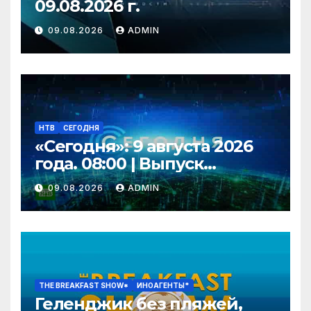
09.08.2026 г.
09.08.2026
ADMIN
НТВ
СЕГОДНЯ
«Сегодня»: 9 августа 2026
года. 08:00 | Выпуск
новостей | Новости НТВ
09.08.2026
ADMIN
THE BREAKFAST SHOW*
ИНОАГЕНТЫ*
Геленджик без пляжей,