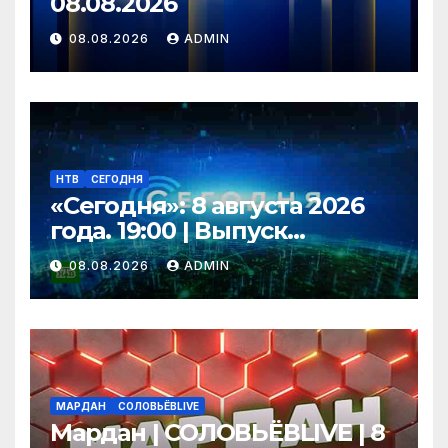
08.08.2026
08.08.2026
ADMIN
НТВ
СЕГОДНЯ
«Сегодня»: 8 августа 2026
года. 19:00 | Выпуск
новостей | Новости НТВ
08.08.2026
ADMIN
МАРДАН
СОЛОВЬЁВLIVE
Мардан | СОЛОВЬЁВLIVE | 8