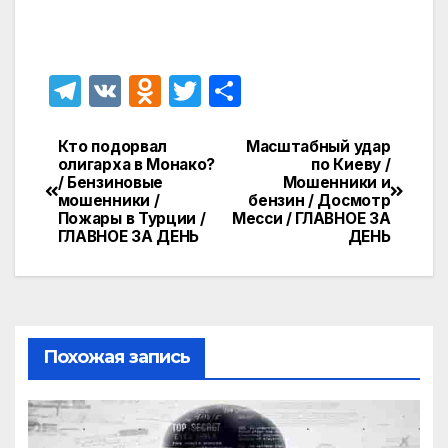
T
V
O
T
О
el
K
d
w
т
e
n
itt
п
Кто подорвал
Масштабный удар
Навигация
олигарха в Монако?
по Киеву /
gr
o
er
р
/ Бензиновые
Мошенники и
по
мошенники /
бензин / Досмотр
a
kl
а
Пожары в Турции /
Месси / ГЛАВНОЕ ЗА
записям
ГЛАВНОЕ ЗА ДЕНЬ
ДЕНЬ
m
a
в
s
и
s
т
ni
ь
Похожая запись
ki