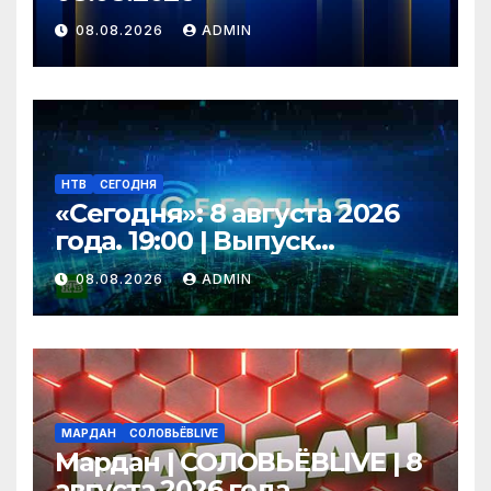
08.08.2026
ADMIN
НТВ
СЕГОДНЯ
«Сегодня»: 8 августа 2026
года. 19:00 | Выпуск
новостей | Новости НТВ
08.08.2026
ADMIN
МАРДАН
СОЛОВЬЁВLIVE
Мардан | СОЛОВЬЁВLIVE | 8
августа 2026 года