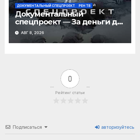
ДОКУМЕНТАЛЬНЫЙ СПЕЦПРОЕКТ
РЕН ТВ
Документальный
спецпроект — За деньги да:
как зарабатывают звезды?
АВГ 8, 2026
(08.08.2026)
0
Рейтинг статьи
Подписаться
авторизуйтесь