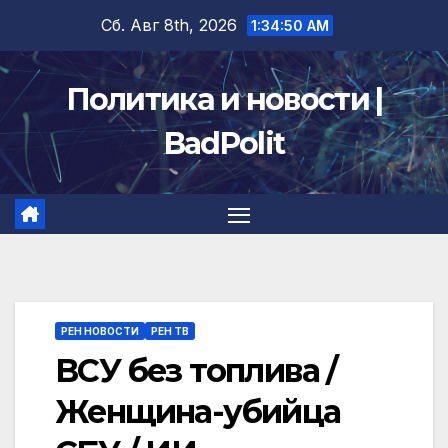
Перейти
Сб. Авг 8th, 2026
1:34:51 AM
к
содержимому
Политика и новости |
BadPolit
РЕН НОВОСТИ
РЕН ТВ
ВСУ без топлива /
Женщина-убийца