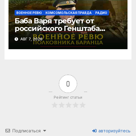
ВОЕННОЕ РЕВЮ
КОМСОМОЛЬСКАЯ ПРАВДА
РАДИО
Баба Варя требует от
российского Генштаба
стратегической операции
АВГ 7, 2026
на Украине. Как быть? |
07.08.2026
0
Рейтинг статьи
Подписаться
авторизуйтесь