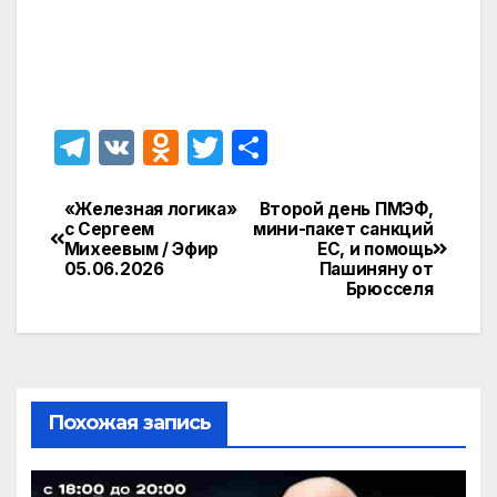
T
V
O
T
О
el
K
d
w
т
e
n
itt
п
«Железная логика»
Второй день ПМЭФ,
Навигация
с Сергеем
мини-пакет санкций
gr
o
er
р
Михеевым / Эфир
ЕС, и помощь
по
05.06.2026
Пашиняну от
a
kl
а
Брюсселя
записям
m
a
в
s
и
s
т
ni
ь
Похожая запись
ki