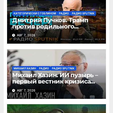
КАТЕГОРИЧЕСКИ С ГОБЛИНОМ
РАДИО
РАДИО SPUTNIK
Дмитрий Пучков. Трамп
против родильного
туризма, безработица из-за
АВГ 7, 2026
ИИ
МИХАИЛ ХАЗИН
РАДИО
РАДИО SPUTNIK
Михаил Хазин. ИИ пузырь –
первый вестник кризиса
или миф?
АВГ 7, 2026