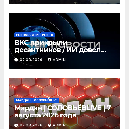
Гаспарян
РЕН НОВОСТИ
РЕН ТВ
ВКС прикрыли
десантников / ИИ довел
киберсолдат до гибели /
07.08.2026
ADMIN
Бобров лишают плотин /
ГЛАВНОЕ ЗА ДЕНЬ
МАРДАН
СОЛОВЬЁВLIVE
Мардан | СОЛОВЬЁВLIVE | 7
августа 2026 года
07.08.2026
ADMIN