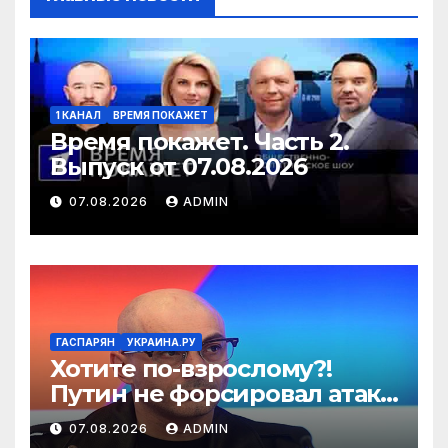
1 КАНАЛ
ВРЕМЯ ПОКАЖЕТ
Время покажет. Часть 2.
Выпуск от 07.08.2026
07.08.2026
ADMIN
ГАСПАРЯН
УКРАИНА.РУ
Хотите по-взрослому?!
Путин не форсировал атаки
энергетики Украины, а
07.08.2026
ADMIN
теперь ждите зимы –