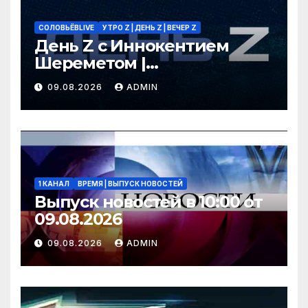
СОЛОВЬЁВLIVE
УТРО Z | ДЕНЬ Z | ВЕЧЕР Z
День Z с Иннокентием
Шереметом |
СОЛОВЬЁВLIVE | 9 августа
09.08.2026
ADMIN
2026 года
1 КАНАЛ
ВРЕМЯ | ВЫПУСК НОВОСТЕЙ
Выпуск новостей в 10:00 от
09.08.2026
09.08.2026
ADMIN