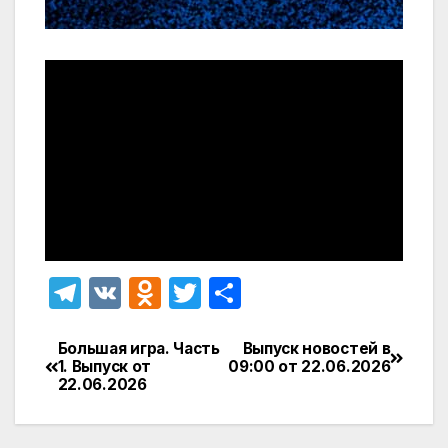
T
V
O
T
О
el
K
d
w
т
e
n
itt
п
Большая игра. Часть
Выпуск новостей в
Навигация
1. Выпуск от
09:00 от 22.06.2026
gr
o
er
р
22.06.2026
по
a
kl
а
записям