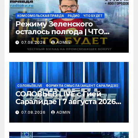
КОМСОМОЛЬСКАЯ ПРАВДА
РАДИО
ЧТО БУДЕТ
Режиму Зеленского
осталось полгода | ЧТО
БУДЕТ | 07.08.2026
07.08.2026
ADMIN
СОЛОВЬЁВLIVE
ФОРМУЛА СМЫСЛА (АКЦЕНТ САРАЛИДЗЕ)
СОЛОВЬЁВ LIVE с Гией
Саралидзе | 7 августа 2026
года
07.08.2026
ADMIN