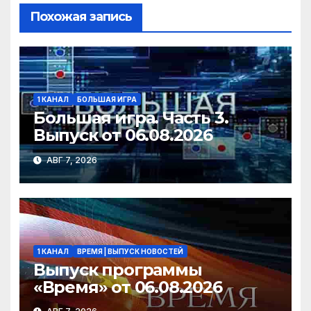
s
и
Похожая запись
s
т
ni
ь
ki
1 КАНАЛ
БОЛЬШАЯ ИГРА
Большая игра. Часть 3.
Выпуск от 06.08.2026
АВГ 7, 2026
1 КАНАЛ
ВРЕМЯ | ВЫПУСК НОВОСТЕЙ
Выпуск программы
«Время» от 06.08.2026