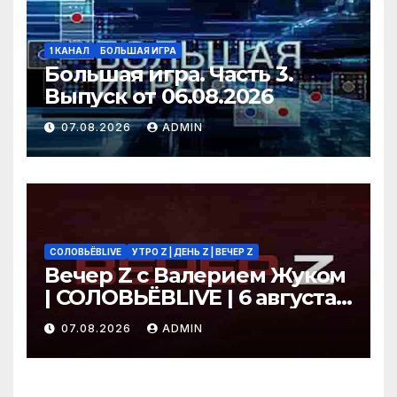
1 КАНАЛ
БОЛЬШАЯ ИГРА
Большая игра. Часть 3.
Выпуск от 06.08.2026
07.08.2026
ADMIN
СОЛОВЬЁВLIVE
УТРО Z | ДЕНЬ Z | ВЕЧЕР Z
Вечер Z с Валерием Жуком
| СОЛОВЬЁВLIVE | 6 августа
2026 года
07.08.2026
ADMIN