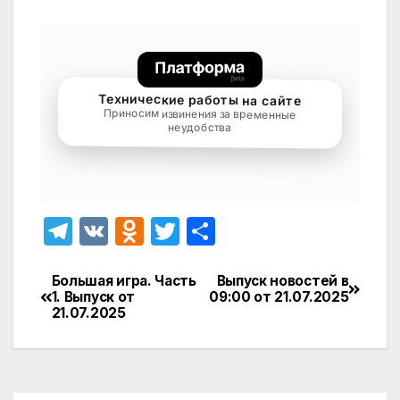
T
V
O
T
О
el
K
d
w
т
e
n
itt
п
Большая игра. Часть
Выпуск новостей в
Навигация
1. Выпуск от
09:00 от 21.07.2025
gr
o
er
р
21.07.2025
по
a
kl
а
записям
m
a
в