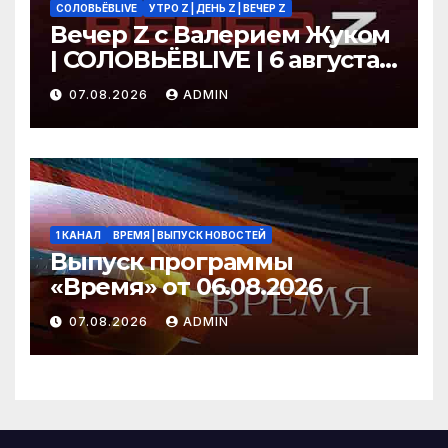
СОЛОВЬЁВLIVE
УТРО Z | ДЕНЬ Z | ВЕЧЕР Z
Вечер Z с Валерием Жуком
| СОЛОВЬЁВLIVE | 6 августа
2026 года
07.08.2026
ADMIN
1 КАНАЛ
ВРЕМЯ | ВЫПУСК НОВОСТЕЙ
Выпуск программы
«Время» от 06.08.2026
07.08.2026
ADMIN