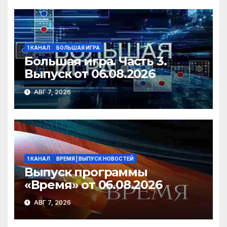
ki
1 КАНАЛ
БОЛЬШАЯ ИГРА
Большая игра. Часть 3.
Выпуск от 06.08.2026
АВГ 7, 2026
1 КАНАЛ
ВРЕМЯ | ВЫПУСК НОВОСТЕЙ
Выпуск программы
«Время» от 06.08.2026
АВГ 7, 2026