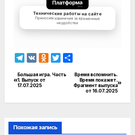
T
V
O
T
О
el
K
d
w
т
e
n
itt
п
Большая игра. Часть
Время вспомнить.
Навигация
1. Выпуск от
Время покажет.
gr
o
er
р
17.07.2025
Фрагмент выпуска
по
от 16.07.2025
a
kl
а
записям
m
a
в
s
и
s
т
Похожая запись
ni
ь