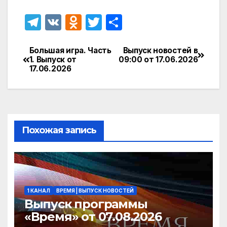
T
V
O
T
О
el
K
d
w
т
e
n
itt
п
Большая игра. Часть
Выпуск новостей в
Навигация
1. Выпуск от
09:00 от 17.06.2026
gr
o
er
р
17.06.2026
по
a
kl
а
записям
m
a
в
s
и
Похожая запись
s
т
ni
ь
ki
1 КАНАЛ
ВРЕМЯ | ВЫПУСК НОВОСТЕЙ
Выпуск программы
«Время» от 07.08.2026