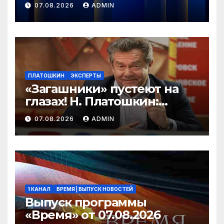
07.08.2026
ADMIN
ПЛАТОШКИН
ЭКСПЕРТЫ
«Загашники» пустеют на
глазах! Н. Платошкин:
посмотрите, что власть
07.08.2026
ADMIN
скрывает за красивыми
отчётами!
1 КАНАЛ
ВРЕМЯ | ВЫПУСК НОВОСТЕЙ
Выпуск программы
«Время» от 07.08.2026