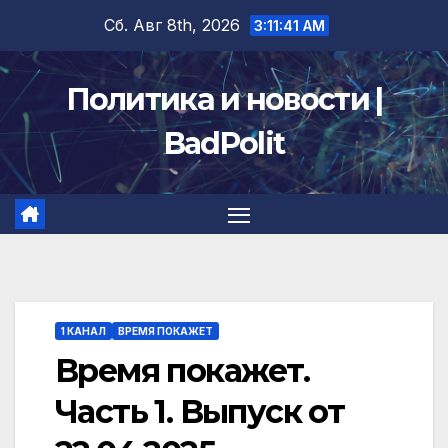
Перейти
Сб. Авг 8th, 2026
3:11:41 AM
к
содержимому
Политика и новости |
BadPolit
1 КАНАЛ
ВРЕМЯ ПОКАЖЕТ
Время покажет.
Часть 1. Выпуск от