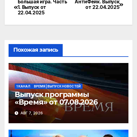
e
n
itt
п
Большая игра. Часть
АнтиФейк. Выпуск
Навигация
1. Выпуск от
от 22.04.2025
gr
o
er
р
22.04.2025
по
a
kl
а
записям
m
a
в
s
и
Похожая запись
s
т
ni
ь
ki
1 КАНАЛ
ВРЕМЯ | ВЫПУСК НОВОСТЕЙ
Выпуск программы
«Время» от 07.08.2026
АВГ 7, 2026