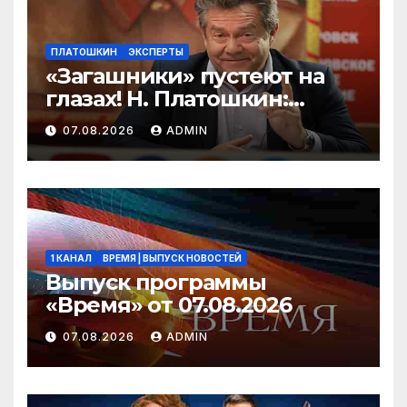
ПЛАТОШКИН
ЭКСПЕРТЫ
«Загашники» пустеют на
глазах! Н. Платошкин:
посмотрите, что власть
07.08.2026
ADMIN
скрывает за красивыми
отчётами!
1 КАНАЛ
ВРЕМЯ | ВЫПУСК НОВОСТЕЙ
Выпуск программы
«Время» от 07.08.2026
07.08.2026
ADMIN