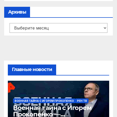
Архивы
Архивы
Главные новости
ВОЕННАЯ ТАЙНА С ИГОРЕМ ПРОКОПЕНКО
РЕН ТВ
Военная тайна с Игорем
Прокопенко —