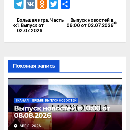
T
V
O
T
О
el
K
d
w
т
e
n
itt
п
Большая игра. Часть
Выпуск новостей в
Навигация
1. Выпуск от
09:00 от 02.07.2026
gr
o
er
р
02.07.2026
по
a
kl
а
записям
m
a
в
s
и
Похожая запись
s
т
ni
ь
ki
1 КАНАЛ
ВРЕМЯ | ВЫПУСК НОВОСТЕЙ
Выпуск новостей в 10:00 от
08.08.2026
АВГ 8, 2026