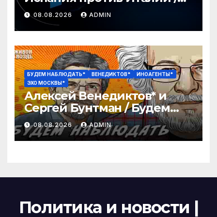
Секс-скандал потряс
08.08.2026
ADMIN
футбол / РЕН Новости 12:30,
8.08
БУДЕМ НАБЛЮДАТЬ*
ВЕНЕДИКТОВ*
ИНОАГЕНТЫ*
ЭХО МОСКВЫ*
Алексей Венедиктов* и
Сергей Бунтман / Будем
Наблюдать // 08.08.26
08.08.2026
ADMIN
Политика и новости |