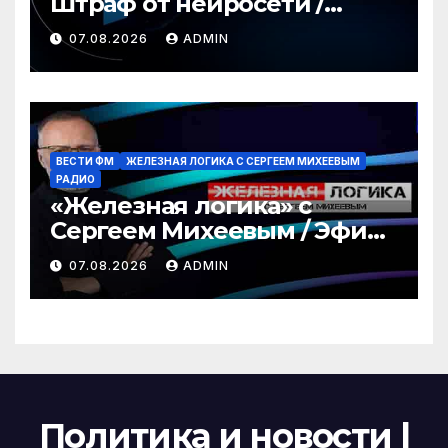
Штраф от нейросети /
Война за пляжи / РЕН
07.08.2026
ADMIN
Новости 12:30, 07.08.2026
ВЕСТИ ФМ
ЖЕЛЕЗНАЯ ЛОГИКА С СЕРГЕЕМ МИХЕЕВЫМ
РАДИО
«Железная логика» с
Сергеем Михеевым / Эфир
07.08.2026
07.08.2026
ADMIN
Политика и новости |