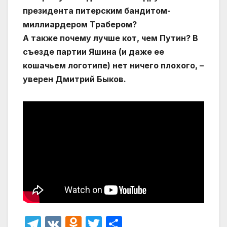
президента питерским бандитом-
миллиардером Трабером?
А также почему лучше кот, чем Путин? В
съезде партии Яшина (и даже ее
кошачьем логотипе) нет ничего плохого, –
уверен Дмитрий Быков.
T
V
O
T
О