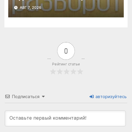
использовали срочников в
АВГ 7, 2026
Курской области.
Венедиктов*
0
Рейтинг статьи
Подписаться
авторизуйтесь