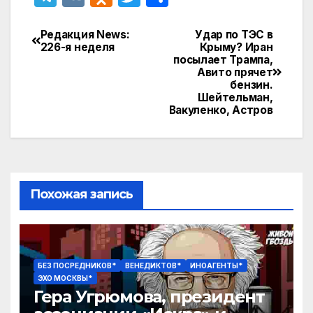
el
K
d
w
т
e
n
itt
п
Редакция News:
Удар по ТЭС в
Навигация
226-я неделя
Крыму? Иран
gr
o
er
р
посылает Трампа,
по
Авито прячет
a
kl
а
бензин.
записям
Шейтельман,
m
a
в
Вакуленко, Астров
s
и
s
т
ni
ь
ki
Похожая запись
БЕЗ ПОСРЕДНИКОВ*
ВЕНЕДИКТОВ*
ИНОАГЕНТЫ*
ЭХО МОСКВЫ*
Гера Угрюмова, президент