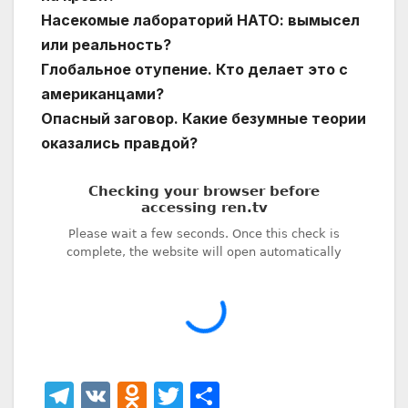
Насекомые лабораторий НАТО: вымысел
или реальность?
Глобальное отупение. Кто делает это с
американцами?
Опасный заговор. Какие безумные теории
оказались правдой?
T
V
O
T
О