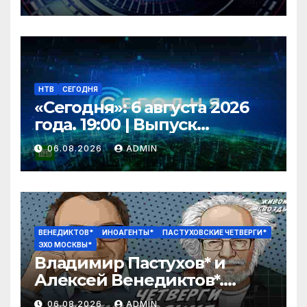
НТВ
СЕГОДНЯ
«Сегодня»: 6 августа 2026
года. 19:00 | Выпуск
новостей | Новости НТВ
06.08.2026
ADMIN
ВЕНЕДИКТОВ*
ИНОАГЕНТЫ*
ПАСТУХОВСКИЕ ЧЕТВЕРГИ*
ЭХО МОСКВЫ*
Владимир Пастухов* и
Алексей Венедиктов*.
Пастуховские четверги /
06.08.2026
ADMIN