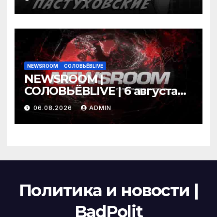
06.08.26
NEWSROOM
СОЛОВЬЁВLIVE
NEWSROOM |
СОЛОВЬЁВLIVE | 6 августа
2026 года
06.08.2026
ADMIN
Политика и новости |
BadPolit