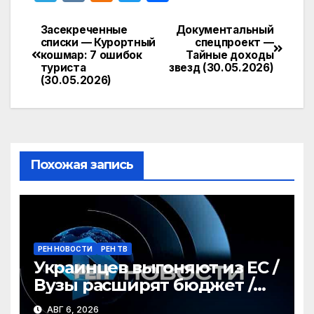
el
K
d
w
т
e
n
itt
п
Засекреченные
Документальный
Навигация
списки — Курортный
спецпроект —
gr
o
er
р
кошмар: 7 ошибок
Тайные доходы
по
туриста
звезд (30.05.2026)
a
kl
а
(30.05.2026)
записям
m
a
в
s
и
s
т
ni
ь
Похожая запись
ki
РЕН НОВОСТИ
РЕН ТВ
Украинцев выгоняют из ЕС /
Вузы расширят бюджет /
Рекорд моржа / ГЛАВНОЕ
АВГ 6, 2026