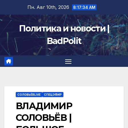
Перейти
Пн. Авг 10th, 2026
8:17:35 AM
к
содержимому
Политика и новости |
BadPolit
СОЛОВЬЁВLIVE
СПЕЦЭФИР
ВЛАДИМИР
СОЛОВЬЁВ |