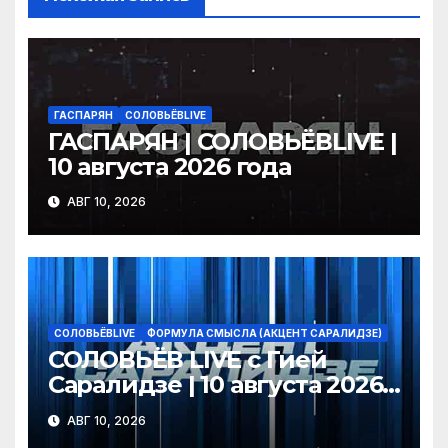
s
т
ni
ь
ki
ГАСПАРЯН
СОЛОВЬЁВLIVE
ГАСПАРЯН | СОЛОВЬЁВLIVE |
10 августа 2026 года
АВГ 10, 2026
СОЛОВЬЁВLIVE
ФОРМУЛА СМЫСЛА (АКЦЕНТ САРАЛИДЗЕ)
СОЛОВЬЁВ LIVE с Гией
Саралидзе | 10 августа 2026
года
АВГ 10, 2026