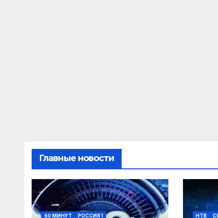
Главные новости
60 МИНУТ
РОССИЯ 1
НТВ
С