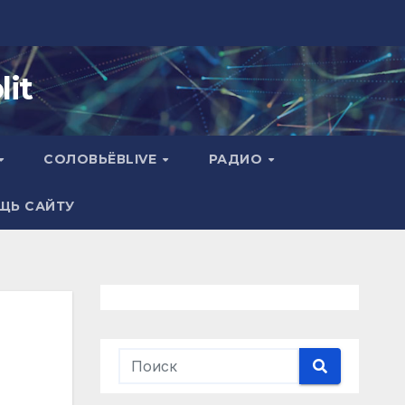
it
СОЛОВЬЁВLIVE
РАДИО
ЩЬ САЙТУ