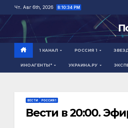
Перейти
Чт. Авг 6th, 2026
8:10:35 PM
к
содержимому
П
1 КАНАЛ
РОССИЯ 1
ЗВЕЗ
ИНОАГЕНТЫ*
УКРАИНА.РУ
ЭКСП
ВЕСТИ
РОССИЯ 1
Вести в 20:00. Эфи