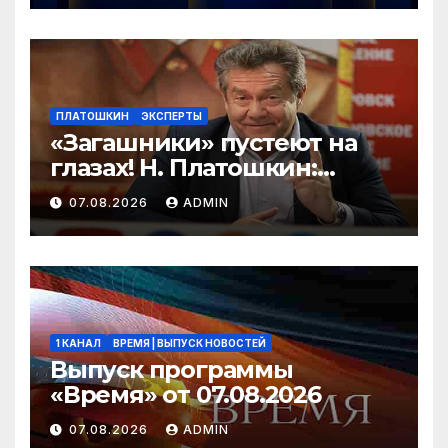
ПЛАТОШКИН
ЭКСПЕРТЫ
«Загашники» пустеют на
глазах! Н. Платошкин:
посмотрите, что власть
07.08.2026
ADMIN
скрывает за красивыми
отчётами!
1 КАНАЛ
ВРЕМЯ | ВЫПУСК НОВОСТЕЙ
Выпуск программы
«Время» от 07.08.2026
07.08.2026
ADMIN