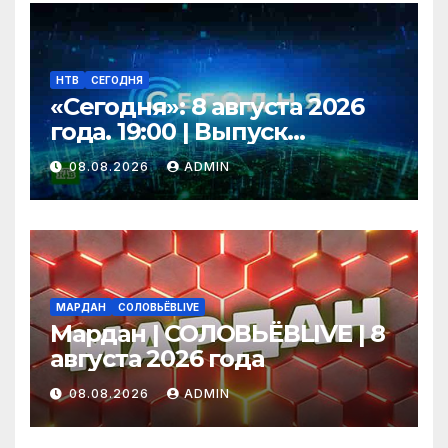
НТВ
СЕГОДНЯ
«Сегодня»: 8 августа 2026
года. 19:00 | Выпуск
новостей | Новости НТВ
08.08.2026
ADMIN
МАРДАН
СОЛОВЬЁВLIVE
Мардан | СОЛОВЬЁВLIVE | 8
августа 2026 года
08.08.2026
ADMIN