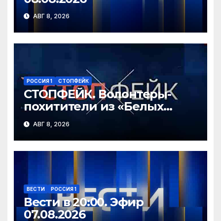
АВГ 8, 2026
РОССИЯ 1
СТОПФЕЙК
СТОПФЕЙК. Волонтеры-
похитители из «Белых
ангелов» силой заставляют
АВГ 8, 2026
мирных жителей покидать
свои дома
ВЕСТИ
РОССИЯ 1
Вести в 20:00. Эфир
07.08.2026