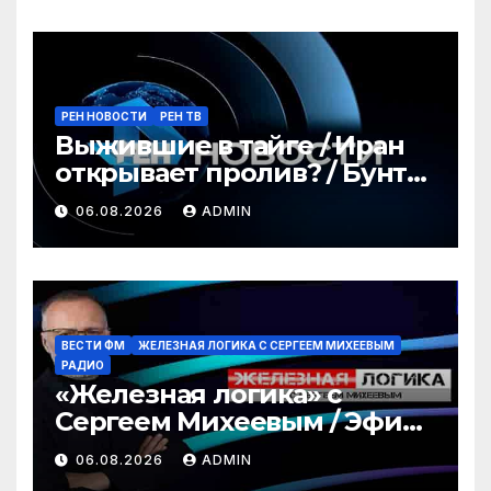
РЕН НОВОСТИ
РЕН ТВ
Выжившие в тайге / Иран
открывает пролив? / Бунт
водителей / РЕН Новости
06.08.2026
ADMIN
12:30, 06.08.2026
ВЕСТИ ФМ
ЖЕЛЕЗНАЯ ЛОГИКА С СЕРГЕЕМ МИХЕЕВЫМ
РАДИО
«Железная логика» с
Сергеем Михеевым / Эфир
06.08.2026
06.08.2026
ADMIN