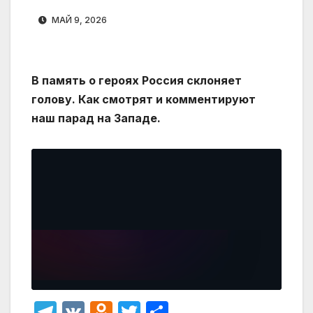
МАЙ 9, 2026
В память о героях Россия склоняет
голову. Как смотрят и комментируют
наш парад на Западе.
T
V
O
T
О