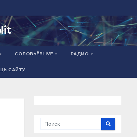
it
СОЛОВЬЁВLIVE
РАДИО
ЩЬ САЙТУ