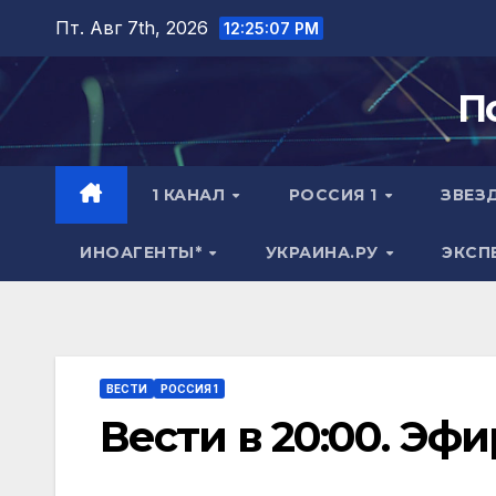
Перейти
Пт. Авг 7th, 2026
12:25:08 PM
к
содержимому
П
1 КАНАЛ
РОССИЯ 1
ЗВЕЗ
ИНОАГЕНТЫ*
УКРАИНА.РУ
ЭКСП
ВЕСТИ
РОССИЯ 1
Вести в 20:00. Эфи