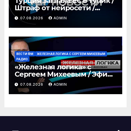
Турция загнала ЕС в тупик /
Штраф от нейросети /
Война за пляжи / РЕН
07.08.2026
ADMIN
Новости 12:30, 07.08.2026
ВЕСТИ ФМ
ЖЕЛЕЗНАЯ ЛОГИКА С СЕРГЕЕМ МИХЕЕВЫМ
РАДИО
«Железная логика» с
Сергеем Михеевым / Эфир
07.08.2026
07.08.2026
ADMIN