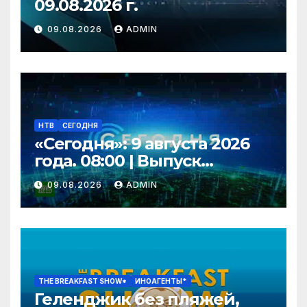
09.08.2026 г.
09.08.2026
ADMIN
НТВ
СЕГОДНЯ
«Сегодня»: 9 августа 2026
года. 08:00 | Выпуск
новостей | Новости НТВ
09.08.2026
ADMIN
THE BREAKFAST SHOW*
ИНОАГЕНТЫ*
Геленджик без пляжей,