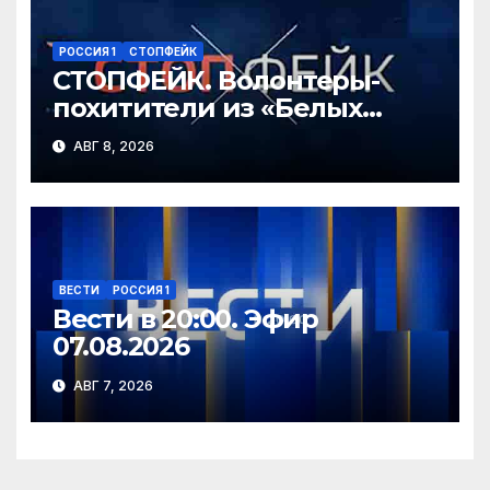
РОССИЯ 1
СТОПФЕЙК
СТОПФЕЙК. Волонтеры-
похитители из «Белых
ангелов» силой заставляют
АВГ 8, 2026
мирных жителей покидать
свои дома
ВЕСТИ
РОССИЯ 1
Вести в 20:00. Эфир
07.08.2026
АВГ 7, 2026