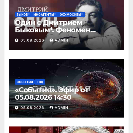
БЫКОВ*
ИНОАГЕНТЫ*
ЭХО МОСКВЫ*
Один с Дмитрием
Быковым*. Феномен
Шекспира / 05.08.26
05.08.2026
ADMIN
СОБЫТИЯ
ТВЦ
«События». Эфир от
05.08.2026 14:30
05.08.2026
ADMIN