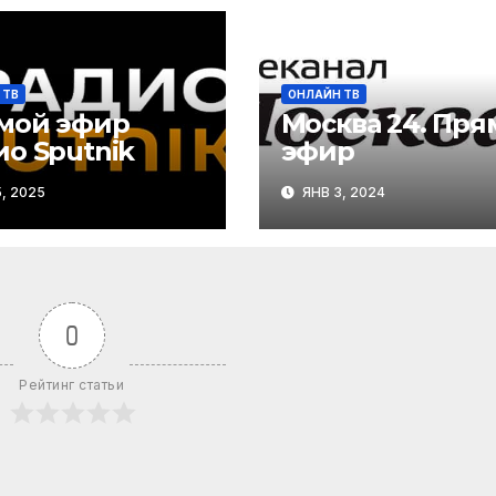
 ТВ
ОНЛАЙН ТВ
мой эфир
Москва 24. Пря
о Sputnik
эфир
, 2025
ЯНВ 3, 2024
0
Рейтинг статьи