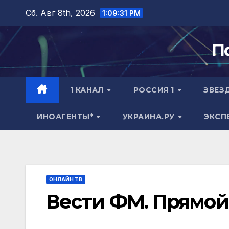
Перейти
Сб. Авг 8th, 2026
1:09:32 PM
к
содержимому
П
1 КАНАЛ
РОССИЯ 1
ЗВЕЗ
ИНОАГЕНТЫ*
УКРАИНА.РУ
ЭКСП
ОНЛАЙН ТВ
Вести ФМ. Прямой