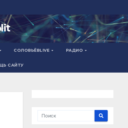
it
СОЛОВЬЁВLIVE
РАДИО
ЩЬ САЙТУ