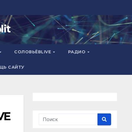
it
СОЛОВЬЁВLIVE
РАДИО
ЩЬ САЙТУ
VE