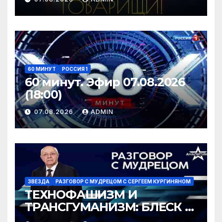
60 МИНУТ
РОССИЯ 1
60 минут. Эфир 07.08.2026
(18:00)
07.08.2026
ADMIN
ЗВЕЗДА
РАЗГОВОР С МУДРЕЦОМ С СЕРГЕЕМ КУРГИНЯНОМ
ТЕХНОФАШИЗМ И
ТРАНСГУМАНИЗМ: БЛЕСК И
НИЩЕТА ГРЯДУЩЕГО