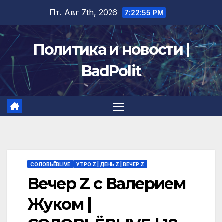
Перейти
Пт. Авг 7th, 2026
7:22:56 PM
к
содержимому
Политика и новости |
BadPolit
СОЛОВЬЁВLIVE
УТРО Z | ДЕНЬ Z | ВЕЧЕР Z
Вечер Z с Валерием
Жуком |