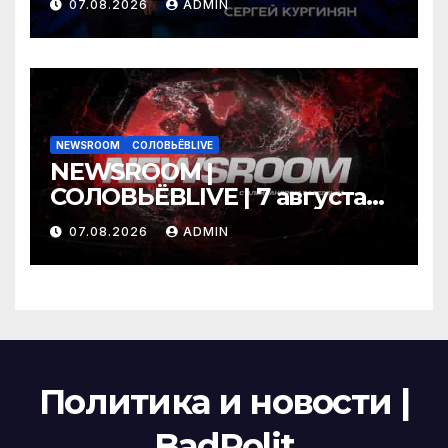
07.08.2026
ADMIN
NEWSROOM
СОЛОВЬЁВLIVE
NEWSROOM |
СОЛОВЬЁВLIVE | 7 августа
2026 года
07.08.2026
ADMIN
Политика и новости |
BadPolit