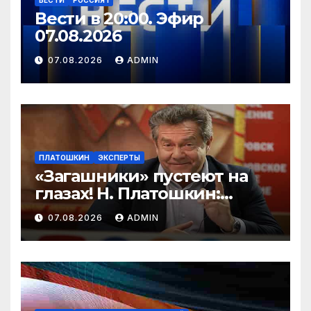
Вести в 20:00. Эфир
07.08.2026
07.08.2026
ADMIN
ПЛАТОШКИН
ЭКСПЕРТЫ
«Загашники» пустеют на
глазах! Н. Платошкин:
посмотрите, что власть
07.08.2026
ADMIN
скрывает за красивыми
отчётами!