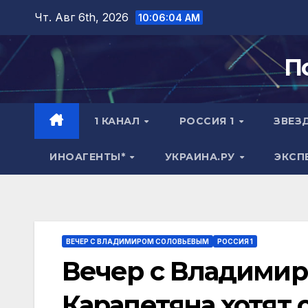
Перейти
Чт. Авг 6th, 2026
10:06:05 AM
к
содержимому
П
1 КАНАЛ
РОССИЯ 1
ЗВЕЗ
ИНОАГЕНТЫ*
УКРАИНА.РУ
ЭКСП
ВЕЧЕР С ВЛАДИМИРОМ СОЛОВЬЕВЫМ
РОССИЯ 1
Вечер с Владими
Карапетяна хотят 