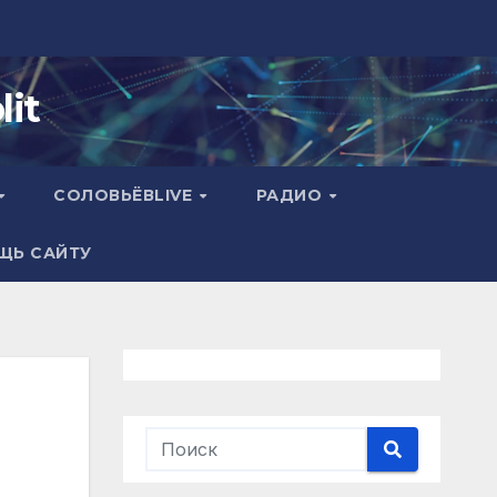
it
СОЛОВЬЁВLIVE
РАДИО
ЩЬ САЙТУ