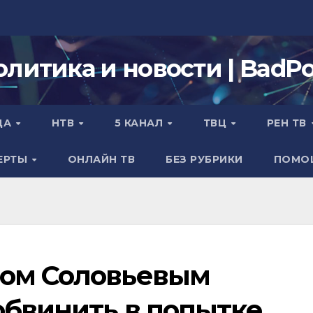
олитика и новости | BadPol
ДА
НТВ
5 КАНАЛ
ТВЦ
РЕН ТВ
ЕРТЫ
ОНЛАЙН ТВ
БЕЗ РУБРИКИ
ПОМО
ром Соловьевым
обвинить в попытке