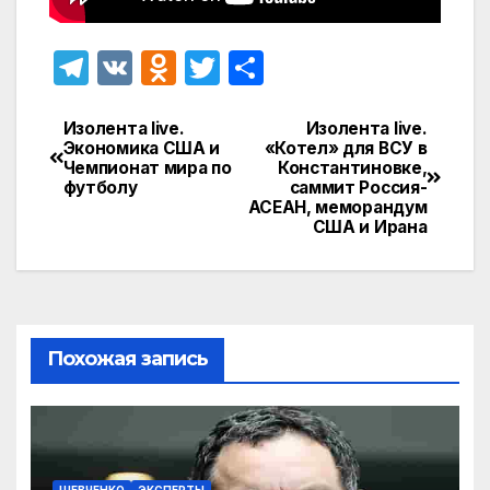
T
V
O
T
О
el
K
d
w
т
e
n
itt
п
Изолента live.
Изолента live.
Навигация
Экономика США и
«Котел» для ВСУ в
gr
o
er
р
Чемпионат мира по
Константиновке,
по
футболу
саммит Россия-
a
kl
а
АСЕАН, меморандум
записям
США и Ирана
m
a
в
s
и
s
т
ni
ь
Похожая запись
ki