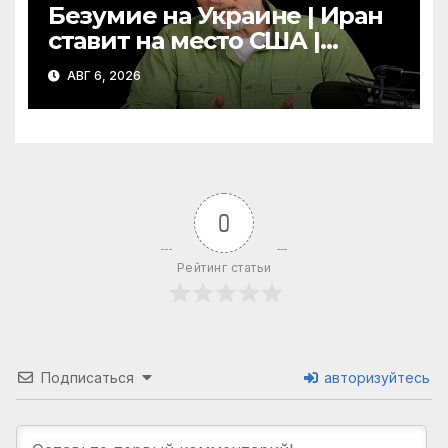
Безумие на Украине | Иран
ставит на место США |
Фильм «Одиссея»
АВГ 6, 2026
шокировал Гомера | Гоблин
0
Рейтинг статьи
Подписаться
авторизуйтесь