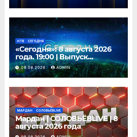
НТВ
СЕГОДНЯ
«Сегодня»: 8 августа 2026
года. 19:00 | Выпуск
новостей | Новости НТВ
08.08.2026
ADMIN
МАРДАН
СОЛОВЬЁВLIVE
Мардан | СОЛОВЬЁВLIVE | 8
августа 2026 года
08.08.2026
ADMIN