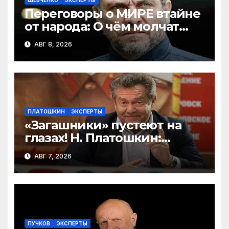
ШЕВЧЕНКО
ЭКСПЕРТЫ
Переговоры о МИРЕ втайне
от народа: О чём молчат
Москва и Киев? Шевченко и
АВГ 8, 2026
Бондаренко
ПЛАТОШКИН
ЭКСПЕРТЫ
«Загашники» пустеют на
глазах! Н. Платошкин:
посмотрите, что власть
АВГ 7, 2026
скрывает за красивыми
отчётами!
ПУЧКОВ
ЭКСПЕРТЫ