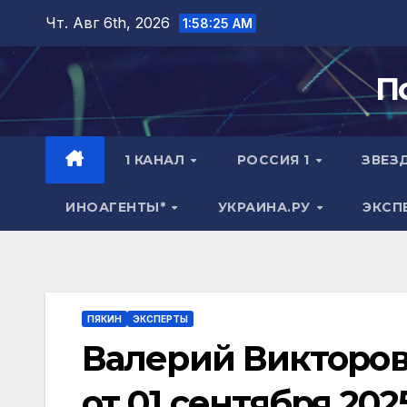
Перейти
Чт. Авг 6th, 2026
1:58:26 AM
к
содержимому
П
1 КАНАЛ
РОССИЯ 1
ЗВЕЗ
ИНОАГЕНТЫ*
УКРАИНА.РУ
ЭКСП
ПЯКИН
ЭКСПЕРТЫ
Валерий Викторов
от 01 сентября 2025