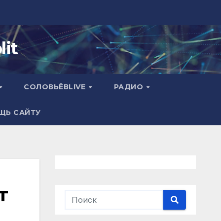
it
СОЛОВЬЁВLIVE
РАДИО
ЩЬ САЙТУ
т