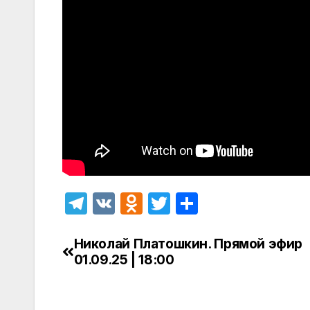
T
V
O
T
О
el
K
d
w
т
e
n
itt
п
Николай Платошкин. Прямой эфир
Навигация
01.09.25 | 18:00
gr
o
er
р
по
a
kl
а
записям