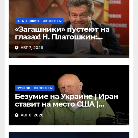
ПЛАТОШКИН
ЭКСПЕРТЫ
«Загашники» пустеют на
глазах! Н. Платошкин:
посмотрите, что власть
АВГ 7, 2026
скрывает за красивыми
отчётами!
ПУЧКОВ
ЭКСПЕРТЫ
Безумие на Украине | Иран
ставит на место США |
Фильм «Одиссея»
АВГ 6, 2026
шокировал Гомера | Гоблин