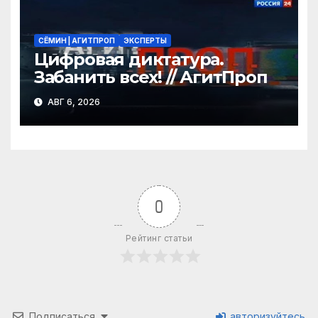
СЁМИН | АГИТПРОП
ЭКСПЕРТЫ
Цифровая диктатура.
Забанить всех! // АгитПроп
АВГ 6, 2026
0
Рейтинг статьи
Подписаться
авторизуйтесь