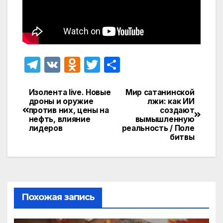
T
V
O
T
О
el
K
d
w
т
e
n
itt
п
Изолента live. Новые
Мир сатанинской
Навигация
дроны и оружие
лжи: как ИИ
gr
o
er
р
против них, цены на
создают
по
нефть, влияние
вымышленную
a
kl
а
лидеров
реальность / Поле
записям
битвы
m
a
в
s
и
s
т
ni
ь
Похожая запись
ki