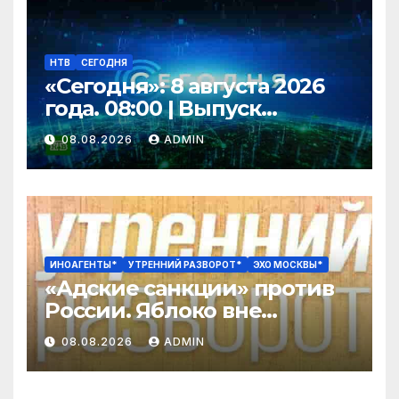
НТВ
СЕГОДНЯ
«Сегодня»: 8 августа 2026
года. 08:00 | Выпуск
новостей | Новости НТВ
08.08.2026
ADMIN
ИНОАГЕНТЫ*
УТРЕННИЙ РАЗВОРОТ*
ЭХО МОСКВЫ*
«Адские санкции» против
России. Яблоко вне
выборов? Оценка успеха
08.08.2026
ADMIN
СВО упала до минимума /
Вьюгин