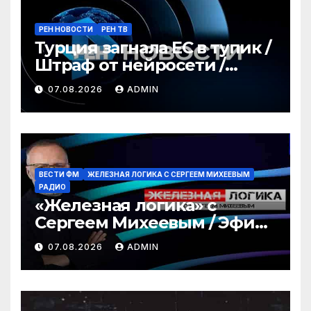
РЕН НОВОСТИ
РЕН ТВ
Турция загнала ЕС в тупик /
Штраф от нейросети /
Война за пляжи / РЕН
07.08.2026
ADMIN
Новости 12:30, 07.08.2026
ВЕСТИ ФМ
ЖЕЛЕЗНАЯ ЛОГИКА С СЕРГЕЕМ МИХЕЕВЫМ
РАДИО
«Железная логика» с
Сергеем Михеевым / Эфир
07.08.2026
07.08.2026
ADMIN