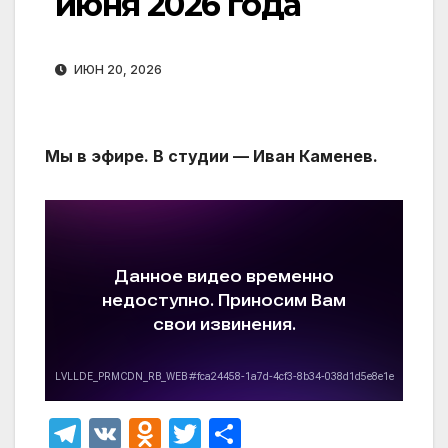
июня 2026 года
ИЮН 20, 2026
Мы в эфире. В студии — Иван Каменев.
T
V
O
T
О