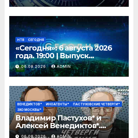
НТВ
СЕГОДНЯ
«Сегодня»: 6 августа 2026
года. 19:00 | Выпуск
новостей | Новости НТВ
06.08.2026
ADMIN
ВЕНЕДИКТОВ*
ИНОАГЕНТЫ*
ПАСТУХОВСКИЕ ЧЕТВЕРГИ*
ЭХО МОСКВЫ*
Владимир Пастухов* и
Алексей Венедиктов*.
Пастуховские четверги /
06.08.2026
ADMIN