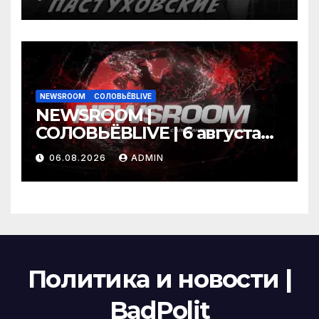
06.08.26
NEWSROOM
СОЛОВЬЁВLIVE
NEWSROOM |
СОЛОВЬЁВLIVE | 6 августа
2026 года
06.08.2026
ADMIN
Политика и новости |
BadPolit